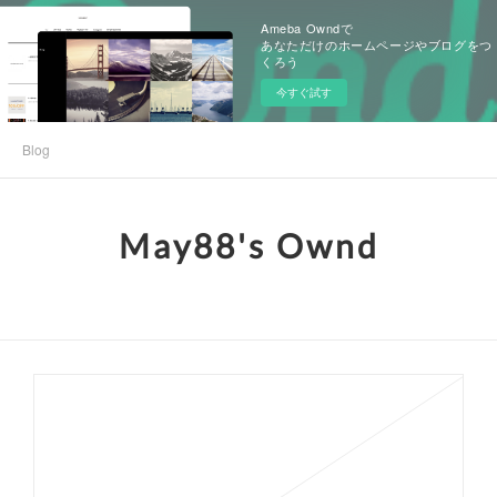
Ameba Owndで
あなただけのホームページやブログをつ
くろう
今すぐ試す
Blog
May88's Ownd